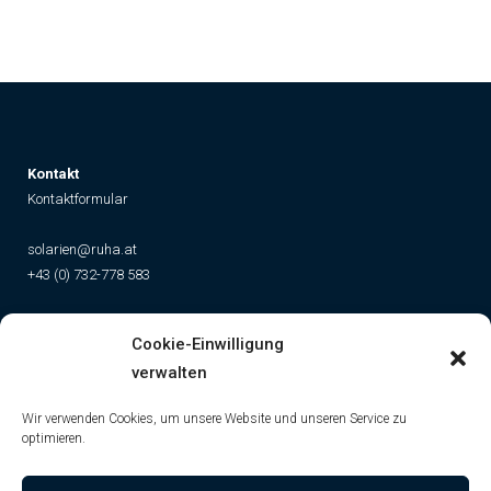
K
ontakt
Kontaktformular
solarien@ruha.at
+43 (0) 732-778 583
Social
Cookie-Einwilligung
Instagram
Facebook
YouTube
TikTok
verwalten
Wir verwenden Cookies, um unsere Website und unseren Service zu
optimieren.