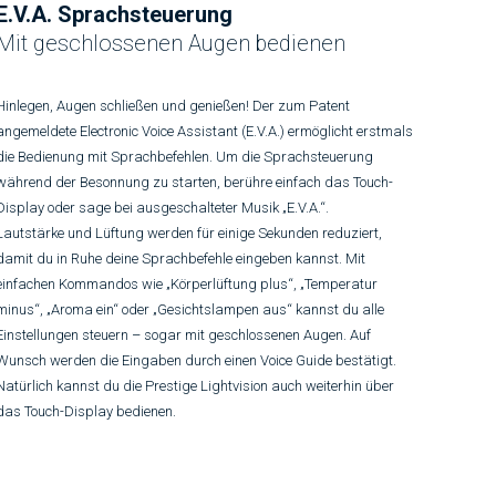
E.V.A. Sprachsteuerung
Mit geschlossenen Augen bedienen
Hinlegen, Augen schließen und genießen! Der zum Patent
angemeldete Electronic Voice Assistant (E.V.A.) ermöglicht erstmals
die Bedienung mit Sprachbefehlen. Um die Sprachsteuerung
während der Besonnung zu starten, berühre einfach das Touch-
Display oder sage bei ausgeschalteter Musik „E.V.A.“.
Lautstärke und Lüftung werden für einige Sekunden reduziert,
damit du in Ruhe deine Sprachbefehle eingeben kannst. Mit
einfachen Kommandos wie „Körperlüftung plus“, „Temperatur
minus“, „Aroma ein“ oder „Gesichtslampen aus“ kannst du alle
Einstellungen steuern – sogar mit geschlossenen Augen. Auf
Wunsch werden die Eingaben durch einen Voice Guide bestätigt.
Natürlich kannst du die Prestige Lightvision auch weiterhin über
das Touch-Display bedienen.