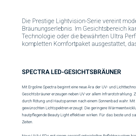
Die Prestige Lightvision-Serie vereint mod
Bräunungserlebnis. Im Gesichtsbereich k
Technologie oder die bewährten Ultra Perf
kompletten Komfortpaket ausgestattet, das
SPECTRA LED-GESICHTSBRÄUNER
Mit Ergoline Spectra beginnt eine neue Ära der UV- und Lichttechn
Gesichtsbräuner erzeugen neben UV vor allem Infrarotstrahlung. Z
durch Rötung und Hautspannen nach einem Sonnenbad wahr. Mit E
gewünschten Lichtspektren erzeugt. Die geringere Wärmeentwickl
hautpflegende Beauty Light effektiver wirken. Für das beste und s
Zeiten.
Neue UVA-LEDs mit einem speziell entwickelten Reflektorsystem biet