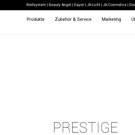
Wellsystem
|
Beauty Angel
|
Dayon
|
JK-Licht
|
JK-Cosmetics
|
Dev
Produkte
Zubehör & Service
Marketing
Ü